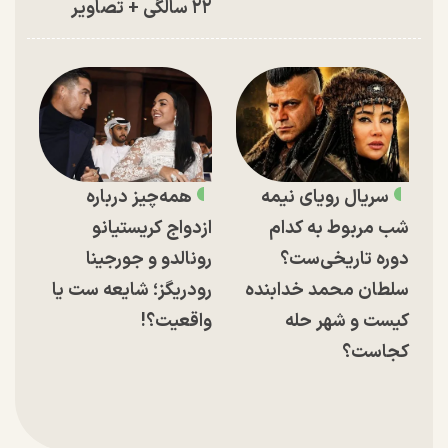
۲۲ سالگی + تصاویر
سریال رویای نیمه
همه‌چیز درباره
شب مربوط به کدام
ازدواج کریستیانو
دوره تاریخی‌ست؟
رونالدو و جورجینا
سلطان محمد خدابنده
رودریگز؛ شایعه ست یا
کیست و شهر حله
واقعیت؟!
کجاست؟