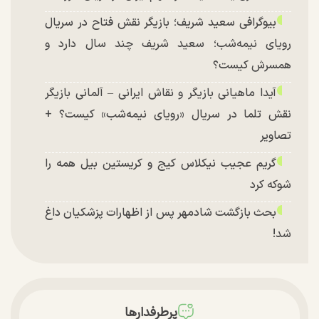
بیوگرافی سعید شریف؛ بازیگر نقش فتاح در سریال
رویای نیمه‌شب؛ سعید شریف چند سال دارد و
همسرش کیست؟
آیدا ماهیانی بازیگر و نقاش ایرانی – آلمانی بازیگر
نقش تلما در سریال «رویای نیمه‌شب» کیست؟ +
تصاویر
گریم عجیب نیکلاس کیج و کریستین بیل همه را
شوکه کرد
بحث بازگشت شادمهر پس از اظهارات پزشکیان داغ
شد!
تغییر چهره شدید سارا و نیکای سریال پایتخت در
جشن تولد ۲۲ سالگی + تصاویر
توافق با آمریکا در انتظار تایید نهایی شعام؟
پرطرفدارها