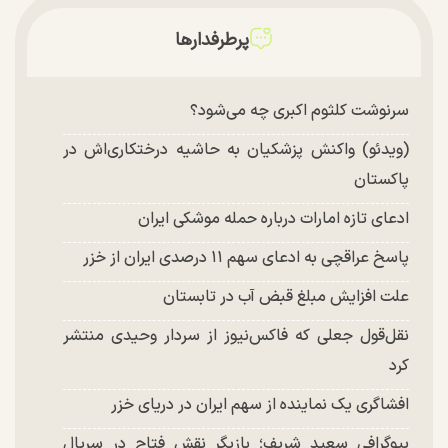
توافق با آمریکا در انتظار تایید نهایی شعام؟
پرطرفدارها
چند تصویر بسیار زیبا و جدید از هدیه تهرانی منتشر
شد
سرنوشت کلثوم اکبری چه می‌شود؟
(ویدئو) واکنش پزشکیان به حاشیه درختکاری‌اش در
پاکستان
ادعای تازه امارات درباره حمله موشکی ایران
پاسخ عراقچی به ادعای سهم ۱۱ درصدی ایران از خزر
علت افزایش مبلغ قبض آب در تابستان
نقل‌قول جعلی که فاکس‌نیوز از سردار وحیدی منتشر
کرد
افشاگری یک نماینده از سهم ایران در دریای خزر
بیوگرافی سعید شریف؛ بازیگر نقش فتاح در سریال