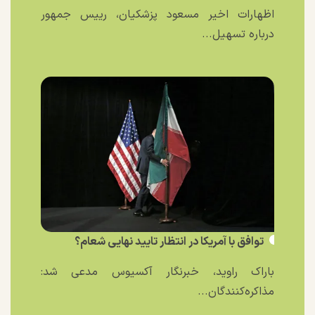
اظهارات اخیر مسعود پزشکیان، رییس جمهور
درباره تسهیل...
توافق با آمریکا در انتظار تایید نهایی شعام؟
باراک راوید، خبرنگار آکسیوس مدعی شد:
مذاکره‌کنندگان...