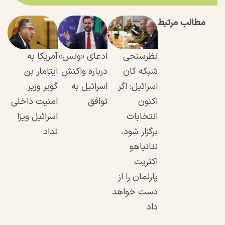
مطالب مرتبط
نظرسنجی
ادعای «ونس»
آمریکا به
شبکه کان
درباره واکنش
ایتامار بن
اسرائیل: اگر
اسرائیل به
گویر وزیر
اکنون
توافق
امنیت داخلی
انتخابات
اسرائیل ویزا
برگزار شود،
نداد
نتانیاهو
اکثریت
پارلمان را از
دست خواهد
داد