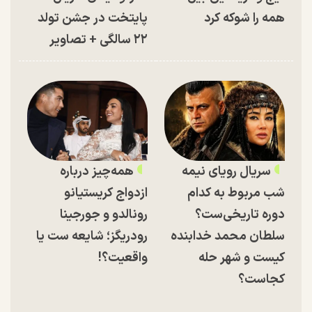
همه را شوکه کرد
پایتخت در جشن تولد
۲۲ سالگی + تصاویر
سریال رویای نیمه
همه‌چیز درباره
شب مربوط به کدام
ازدواج کریستیانو
دوره تاریخی‌ست؟
رونالدو و جورجینا
سلطان محمد خدابنده
رودریگز؛ شایعه ست یا
کیست و شهر حله
واقعیت؟!
کجاست؟