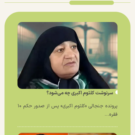
سرنوشت کلثوم اکبری چه می‌شود؟
پرونده جنجالی «کلثوم اکبری» پس از صدور حکم ۱۰
فقره...