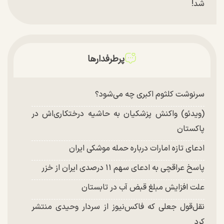
شد!
تغییر چهره شدید سارا و نیکای سریال پایتخت در
جشن تولد ۲۲ سالگی + تصاویر
توافق با آمریکا در انتظار تایید نهایی شعام؟
پرطرفدارها
چند تصویر بسیار زیبا و جدید از هدیه تهرانی منتشر
شد
سرنوشت کلثوم اکبری چه می‌شود؟
(ویدئو) واکنش پزشکیان به حاشیه درختکاری‌اش در
پاکستان
ادعای تازه امارات درباره حمله موشکی ایران
پاسخ عراقچی به ادعای سهم ۱۱ درصدی ایران از خزر
علت افزایش مبلغ قبض آب در تابستان
نقل‌قول جعلی که فاکس‌نیوز از سردار وحیدی منتشر
کرد