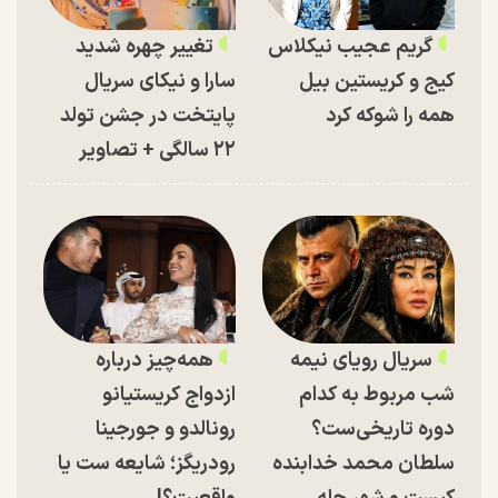
گریم عجیب نیکلاس
تغییر چهره شدید
کیج و کریستین بیل
سارا و نیکای سریال
همه را شوکه کرد
پایتخت در جشن تولد
۲۲ سالگی + تصاویر
سریال رویای نیمه
همه‌چیز درباره
شب مربوط به کدام
ازدواج کریستیانو
دوره تاریخی‌ست؟
رونالدو و جورجینا
سلطان محمد خدابنده
رودریگز؛ شایعه ست یا