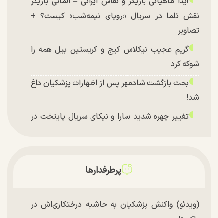
آیدا ماهیانی بازیگر و نقاش ایرانی – آلمانی بازیگر
نقش تلما در سریال «رویای نیمه‌شب» کیست؟ +
تصاویر
گریم عجیب نیکلاس کیج و کریستین بیل همه را
شوکه کرد
بحث بازگشت شادمهر پس از اظهارات پزشکیان داغ
شد!
تغییر چهره شدید سارا و نیکای سریال پایتخت در
جشن تولد ۲۲ سالگی + تصاویر
توافق با آمریکا در انتظار تایید نهایی شعام؟
چند تصویر بسیار زیبا و جدید از هدیه تهرانی منتشر
پرطرفدارها
شد
(ویدئو) واکنش پزشکیان به حاشیه درختکاری‌اش در