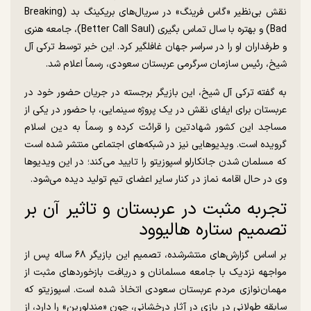
نقش بی‌نظیر «گاس فرینگ» در سریال‌های بریکینگ بد (Breaking
Bad) و بهتره با سال تماس بگیری (Better Call Saul)، جامعه هنری
و طرفداران او را در سراسر جهان غافلگیر کرد. این خبر توسط ترکی آل
شیخ، رئیس سازمان سرگرمی عربستان سعودی، رسماً اعلام شد.
به گفته ترکی آل شیخ، این بازیگر برجسته در جریان حضور خود در
عربستان برای ایفای نقش در یک پروژه سینمایی، با حضور در یکی از
مساجد این کشور شهادتین را قرائت کرده و رسماً به دین اسلام
گرویده است. ویدیو‌هایی نیز در شبکه‌های اجتماعی منتشر شده است
که مسلمان شدن جانکارلو اسپوزیتو را تایید می‌کند؛ در این ویدیو‌ها
وی در حال اقامه نماز در کنار سایر اعضای تیم تولید دیده می‌شود.
تجربه مثبت در عربستان و تاثیر آن بر
تصمیم ستاره هالیوود
بر اساس گزارش‌های منتشرشده، تصمیم این بازیگر ۶۸ ساله پس از
مواجهه نزدیک با جامعه مسلمانان و دریافت بازخورد‌های مثبت از
مهمان‌نوازی مردم عربستان سعودی اتخاذ شده است. اسپوزیتو که
سابقه طولانی در بازی در آثار درخشانی، چون «مندلورین» را دارد، از