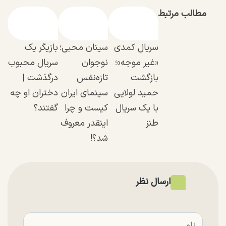
مطالب مرتبط
سریال کمدی
سینان محبی؛
بازیگر یک
«غیر موجه»؛
نوجوان
سریال محبوب
بازگشت
تازه‌نفس
درگذشت |
حمید لولایی
سینمای ایران
دختران او چه
با یک سریال
کیست و چرا
گفتند؟
طنز
اینقدر معروف
شد؟!
ارسال نظر