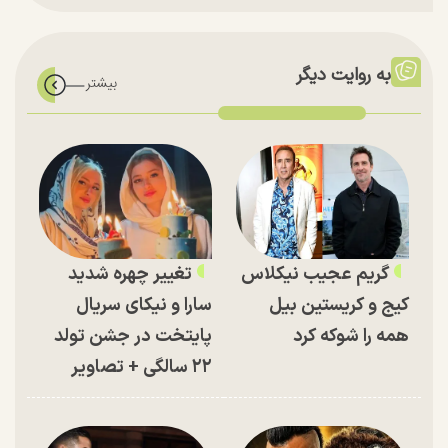
به روایت دیگر
گریم عجیب نیکلاس
تغییر چهره شدید
کیج و کریستین بیل
سارا و نیکای سریال
همه را شوکه کرد
پایتخت در جشن تولد
۲۲ سالگی + تصاویر