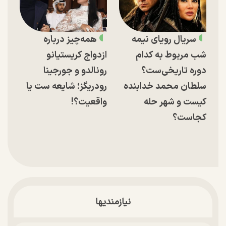
سریال رویای نیمه
همه‌چیز درباره
شب مربوط به کدام
ازدواج کریستیانو
دوره تاریخی‌ست؟
رونالدو و جورجینا
سلطان محمد خدابنده
رودریگز؛ شایعه ست یا
کیست و شهر حله
واقعیت؟!
کجاست؟
نیازمندیها