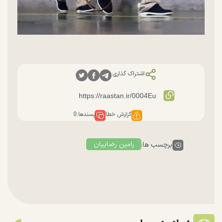
اشتراک گذاری:
گزارش خطا
پسندها:
0
رامین رضاییان
برچسب ها: