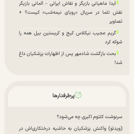
آیدا ماهیانی بازیگر و نقاش ایرانی – آلمانی بازیگر
نقش تلما در سریال «رویای نیمه‌شب» کیست؟ +
تصاویر
گریم عجیب نیکلاس کیج و کریستین بیل همه را
شوکه کرد
بحث بازگشت شادمهر پس از اظهارات پزشکیان داغ
شد!
تغییر چهره شدید سارا و نیکای سریال پایتخت در
جشن تولد ۲۲ سالگی + تصاویر
توافق با آمریکا در انتظار تایید نهایی شعام؟
پرطرفدارها
چند تصویر بسیار زیبا و جدید از هدیه تهرانی منتشر
شد
سرنوشت کلثوم اکبری چه می‌شود؟
(ویدئو) واکنش پزشکیان به حاشیه درختکاری‌اش در