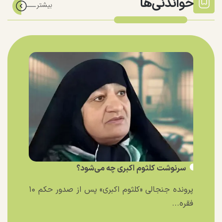
خواندنی‌ها
سرنوشت کلثوم اکبری چه می‌شود؟
پرونده جنجالی «کلثوم اکبری» پس از صدور حکم ۱۰
فقره...