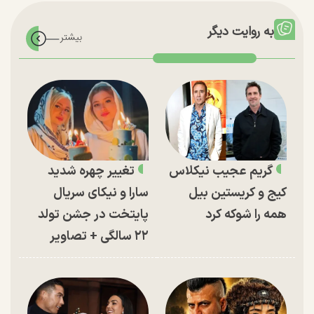
به روایت دیگر
گریم عجیب نیکلاس
تغییر چهره شدید
کیج و کریستین بیل
سارا و نیکای سریال
همه را شوکه کرد
پایتخت در جشن تولد
۲۲ سالگی + تصاویر