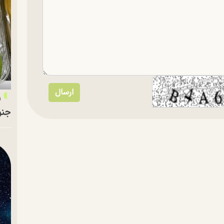
ر
جنو