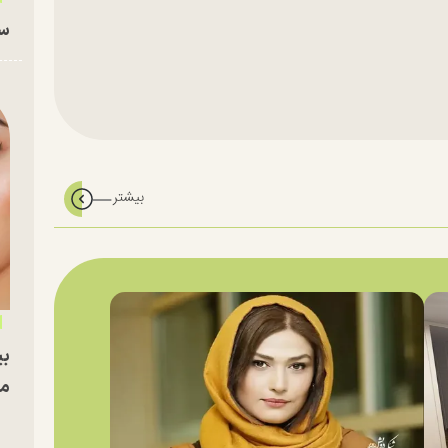
سا
بی
مج