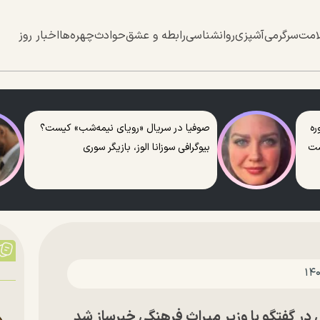
امت
سرگرمی
آشپزی
روانشناسی
رابطه و عشق
حوادث
چهره‌ها
اخبار روز
ره
صوفیا در سریال «رویای نیمه‌شب» کیست؟
ست
بیوگرافی سوزانا الوز، بازیگر سوری
در گفتگو با وزیر میراث فرهنگی خبرساز شد