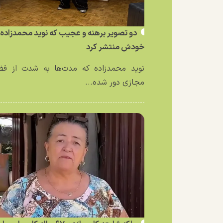
دو تصویر برهنه و عجیب که نوید محمدزاده ا
خودش منتشر کرد
نوید محمدزاده که مدت‌ها به شدت از فض
مجازی دور شده...