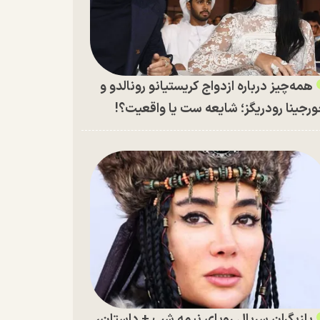
همه‌چیز درباره ازدواج کریستیانو رونالدو و
رجینا رودریگز؛ شایعه ست یا واقعیت؟!
بازیگران سریال رویای نیمه شب + داستان،