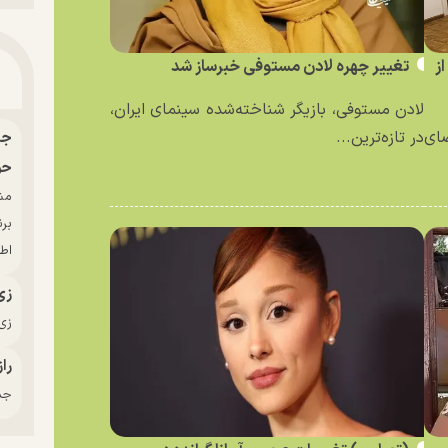
ز
تغییر چهره لادن مستوفی خبرساز شد
لادن مستوفی، بازیگر شناخته‌شده سینمای ایران،
ای
در تازه‌ترین...
حو
بر
اط
زی
زی‌
راز
جدی