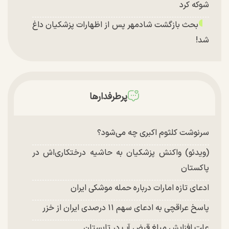
شوکه کرد
بحث بازگشت شادمهر پس از اظهارات پزشکیان داغ
شد!
تغییر چهره شدید سارا و نیکای سریال پایتخت در
جشن تولد ۲۲ سالگی + تصاویر
توافق با آمریکا در انتظار تایید نهایی شعام؟
پرطرفدارها
چند تصویر بسیار زیبا و جدید از هدیه تهرانی منتشر
شد
سرنوشت کلثوم اکبری چه می‌شود؟
(ویدئو) واکنش پزشکیان به حاشیه درختکاری‌اش در
پاکستان
ادعای تازه امارات درباره حمله موشکی ایران
پاسخ عراقچی به ادعای سهم ۱۱ درصدی ایران از خزر
علت افزایش مبلغ قبض آب در تابستان