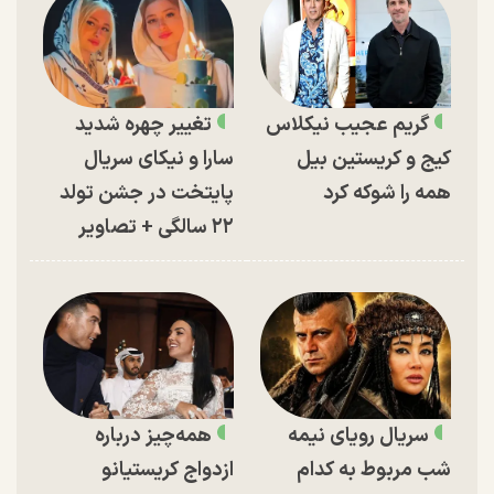
گریم عجیب نیکلاس
تغییر چهره شدید
کیج و کریستین بیل
سارا و نیکای سریال
همه را شوکه کرد
پایتخت در جشن تولد
۲۲ سالگی + تصاویر
سریال رویای نیمه
همه‌چیز درباره
شب مربوط به کدام
ازدواج کریستیانو