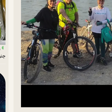
ر
جنو