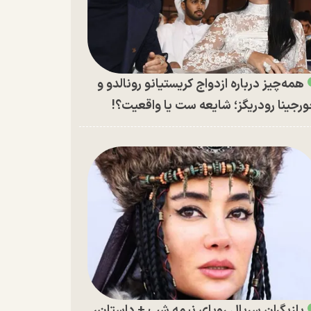
همه‌چیز درباره ازدواج کریستیانو رونالدو و
رجینا رودریگز؛ شایعه ست یا واقعیت؟!
بازیگران سریال رویای نیمه شب + داستان،