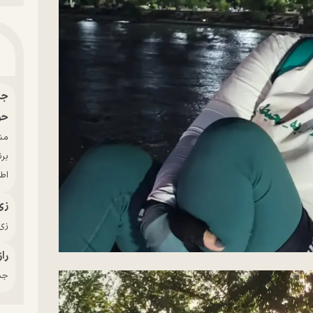
حو
بر
اط
زی
زی‌
راز
جدی