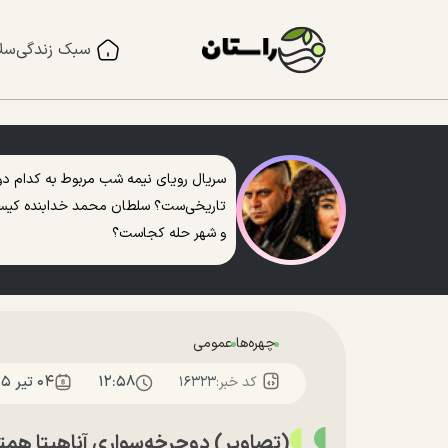
سبک زندگی
سل
سریال رویای نیمه شب مربوط به کدام دو
تاریخی‌ست؟ سلطان محمد خدابنده کی
و شهر حله کجاست؟
چهره‌ها
عمومی
۱۲:۵۸
۰۴ تير ۱۴۰۵
کد خبر:
۱۶۳۲۳
(تصاویر) دوچرخه‌سواری آناهیتا همتی ک