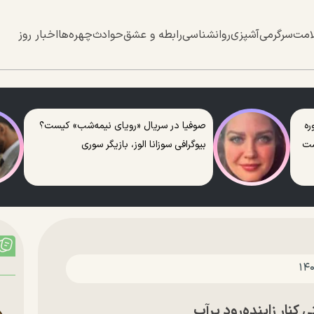
امت
سرگرمی
آشپزی
روانشناسی
رابطه و عشق
حوادث
چهره‌ها
اخبار روز
ره
صوفیا در سریال «رویای نیمه‌شب» کیست؟
ست
بیوگرافی سوزانا الوز، بازیگر سوری
نار زاینده‌رودِ پرآب