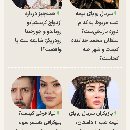
سریال رویای نیمه
همه‌چیز درباره
شب مربوط به کدام
ازدواج کریستیانو
دوره تاریخی‌ست؟
رونالدو و جورجینا
سلطان محمد خدابنده
رودریگز؛ شایعه ست یا
کیست و شهر حله
واقعیت؟!
کجاست؟
بازیگران سریال رویای
نیلا فرخی کیست؟
نیمه شب + داستان،
بیوگرافی همسر سوم