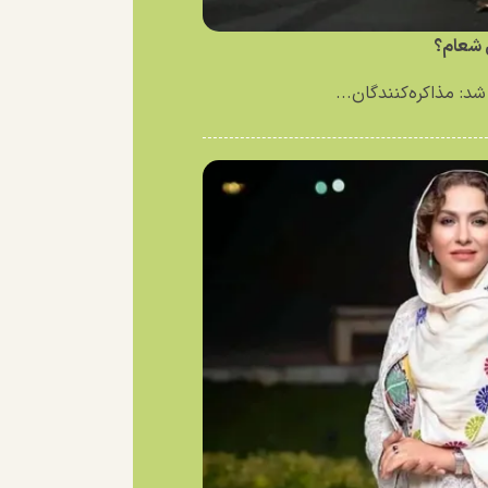
ی شعام؟
د: مذاکره‌کنندگان...