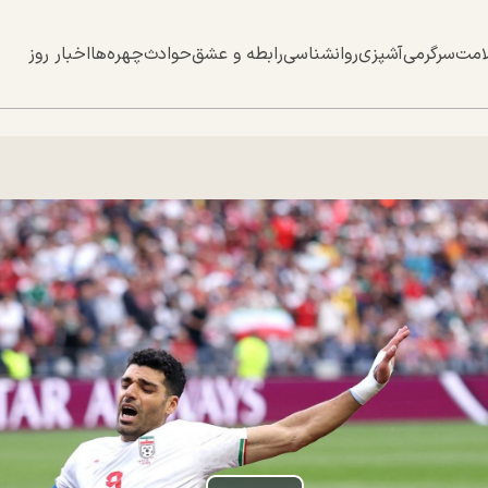
امت
سرگرمی
آشپزی
روانشناسی
رابطه و عشق
حوادث
چهره‌ها
اخبار روز