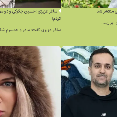
نی منتشر شد
ساغر عزیزی: حسین جگرکی و دو مرد د
کردم!
ایران،...
ساغر عزیزی گفت: مادر و همسرم شکای