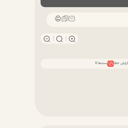
زارش خطا
پسندها:
0