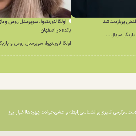
ش پربازدید شد
اولگا لاورنتیوا، سوپرمدل روس و با
باند» در اصفهان
ازیگر سریال...
اولگا لاورنتیوا، سوپرمدل روس و بازیگ
امت
سرگرمی
آشپزی
روانشناسی
رابطه و عشق
حوادث
چهره‌ها
اخبار روز