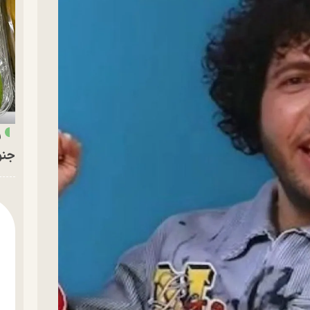
ر
جنو