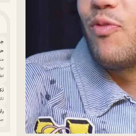
حو
بر
اط
زی
زی‌
راز
جدی