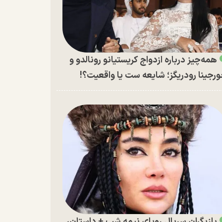
همه‌چیز درباره ازدواج کریستیانو رونالدو و
رجینا رودریگز؛ شایعه ست یا واقعیت؟!
بازیگران سریال رویای نیمه شب + داستان،