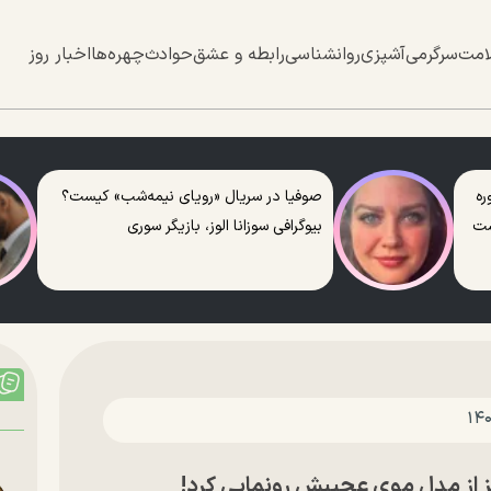
امت
سرگرمی
آشپزی
روانشناسی
رابطه و عشق
حوادث
چهره‌ها
اخبار روز
ره
صوفیا در سریال «رویای نیمه‌شب» کیست؟
ست
بیوگرافی سوزانا الوز، بازیگر سوری
ز از مدل موی عجیبش رونمایی کرد!