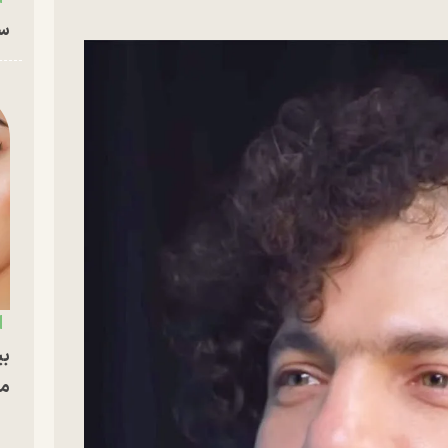
سا
بی
مج