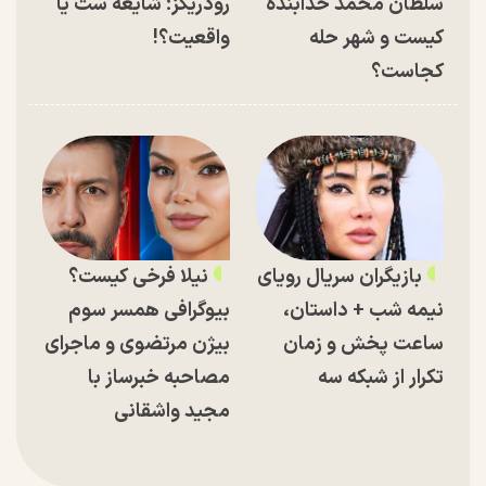
سلطان محمد خدابنده
رودریگز؛ شایعه ست یا
کیست و شهر حله
واقعیت؟!
کجاست؟
بازیگران سریال رویای
نیلا فرخی کیست؟
نیمه شب + داستان،
بیوگرافی همسر سوم
ساعت پخش و زمان
بیژن مرتضوی و ماجرای
تکرار از شبکه سه
مصاحبه خبرساز با
مجید واشقانی