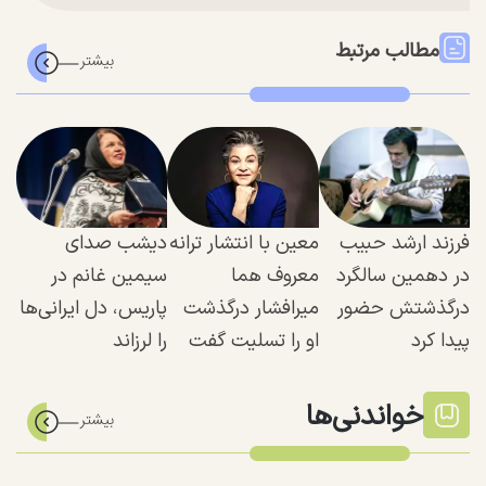
مطالب مرتبط
فرزند ارشد حبیب
معین با انتشار ترانه
دیشب صدای
در دهمین سالگرد
معروف هما
سیمین غانم در
درگذشتش حضور
میرافشار درگذشت
پاریس، دل ایرانی‌ها
پیدا کرد
او را تسلیت گفت
را لرزاند
خواندنی‌ها