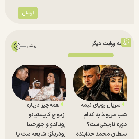
به روایت دیگر
سریال رویای نیمه
همه‌چیز درباره
شب مربوط به کدام
ازدواج کریستیانو
دوره تاریخی‌ست؟
رونالدو و جورجینا
سلطان محمد خدابنده
رودریگز؛ شایعه ست یا