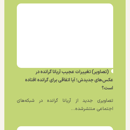
(تصاویر) تغییرات عجیب آریانا گرانده در
عکس‌های جدیدش؛ آیا اتفاقی برای گرانده افتاده
است؟
تصاویری جدید از آریانا گرانده در شبکه‌های
اجتماعی منتشرشده...