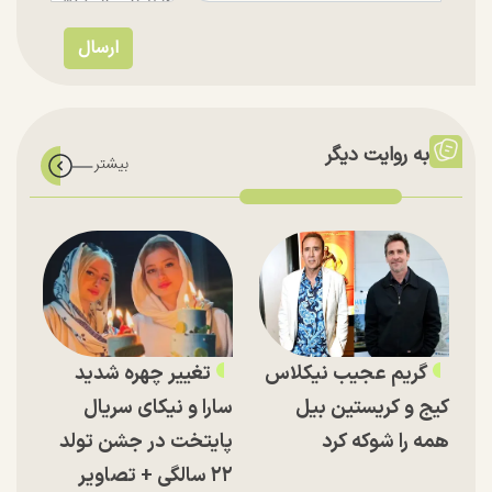
به روایت دیگر
گریم عجیب نیکلاس
تغییر چهره شدید
کیج و کریستین بیل
سارا و نیکای سریال
همه را شوکه کرد
پایتخت در جشن تولد
۲۲ سالگی + تصاویر