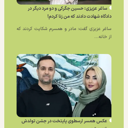
ساغر عزیزی: حسین جگرکی و دو مرد دیگر در
دادگاه شهادت دادند که من زنا کردم!
ساغر عزیزی گفت: مادر و همسرم شکایت کردند که
از خانه...
عکس همسر ارسطوی پایتخت در جشن تولدش