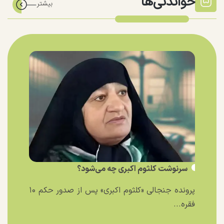
خواندنی‌ها
سرنوشت کلثوم اکبری چه می‌شود؟
پرونده جنجالی «کلثوم اکبری» پس از صدور حکم ۱۰
فقره...