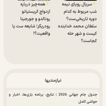
سریال رویای نیمه
همه‌چیز درباره
شب مربوط به کدام
ازدواج کریستیانو
دوره تاریخی‌ست؟
رونالدو و جورجینا
سلطان محمد خدابنده
رودریگز؛ شایعه ست یا
کیست و شهر حله
واقعیت؟!
کجاست؟
نیازمندیها
جدول جام جهانی 2026 | نتایج، برنامه بازی‌ها، اخبار و
حواشی کامل