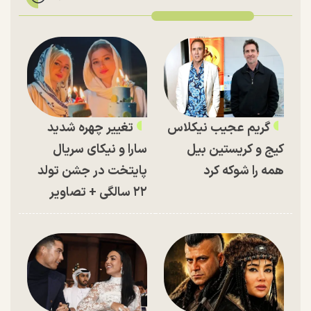
گریم عجیب نیکلاس
تغییر چهره شدید
کیج و کریستین بیل
سارا و نیکای سریال
همه را شوکه کرد
پایتخت در جشن تولد
۲۲ سالگی + تصاویر