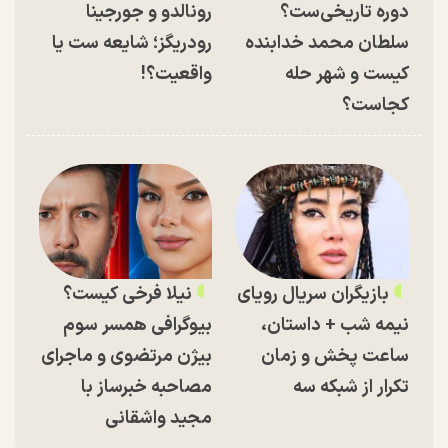
دوره تاریخی‌ست؟
رونالدو و جورجینا
سلطان محمد خدابنده
رودریگز؛ شایعه ست یا
کیست و شهر حله
واقعیت؟!
کجاست؟
بازیگران سریال رویای
نیلا فرخی کیست؟
نیمه شب + داستان،
بیوگرافی همسر سوم
ساعت پخش و زمان
بیژن مرتضوی و ماجرای
تکرار از شبکه سه
مصاحبه خبرساز با
مجید واشقانی