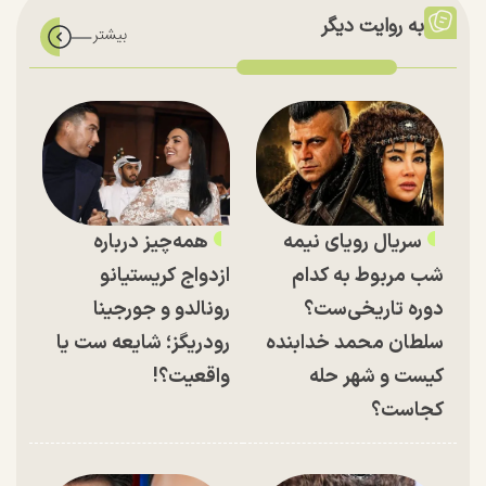
به روایت دیگر
سریال رویای نیمه
همه‌چیز درباره
شب مربوط به کدام
ازدواج کریستیانو
دوره تاریخی‌ست؟
رونالدو و جورجینا
سلطان محمد خدابنده
رودریگز؛ شایعه ست یا
کیست و شهر حله
واقعیت؟!
کجاست؟