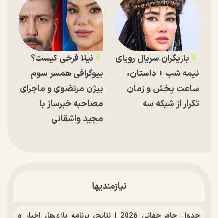
بازیگران سریال رویای
نیلا فرخی کیست؟
نیمه شب + داستان،
بیوگرافی همسر سوم
ساعت پخش و زمان
بیژن مرتضوی و ماجرای
تکرار از شبکه سه
مصاحبه خبرساز با
مجید واشقانی
نیازمندیها
جدول جام جهانی 2026 | نتایج، برنامه بازی‌ها، اخبار و