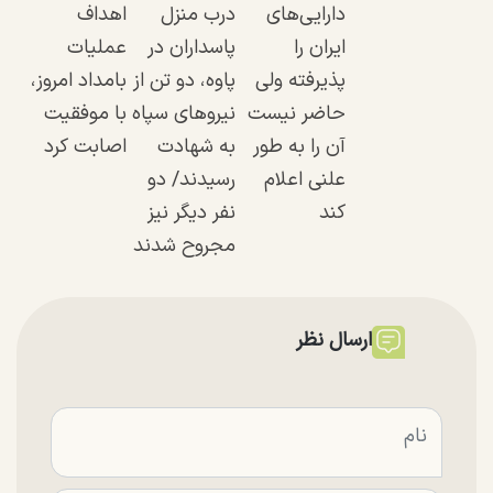
دارایی‌های
درب منزل
اهداف
ایران را
پاسداران در
عملیات
پذیرفته ولی
پاوه، دو تن از
بامداد امروز،
حاضر نیست
نیرو‌های سپاه
با موفقیت
آن را به طور
به شهادت
اصابت کرد
علنی اعلام
رسیدند/ دو
کند
نفر دیگر نیز
مجروح شدند
ارسال نظر