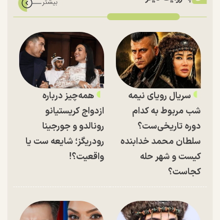
سریال رویای نیمه
همه‌چیز درباره
شب مربوط به کدام
ازدواج کریستیانو
دوره تاریخی‌ست؟
رونالدو و جورجینا
سلطان محمد خدابنده
رودریگز؛ شایعه ست یا
کیست و شهر حله
واقعیت؟!
کجاست؟