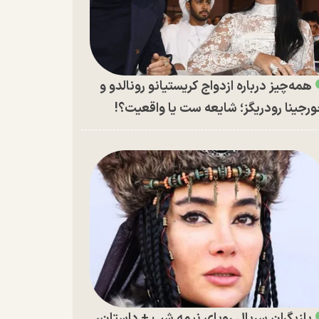
همه‌چیز درباره ازدواج کریستیانو رونالدو و
رجینا رودریگز؛ شایعه ست یا واقعیت؟!
بازیگران سریال رویای نیمه شب + داستان،