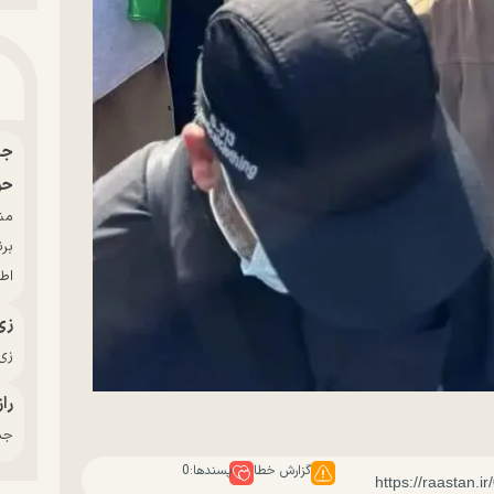
حو
بر
اط
زی
زی‌
راز
جدی
گزارش خطا
پسندها:
0