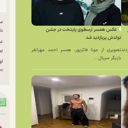
سا
عکس همسر ارسطوی پایتخت در جشن
دا
تولدش پربازدید شد
عک
دند
تصویری از مونا فائزپور، همسر احمد مهرانفر
پر
بازیگر سریال...
او
«م