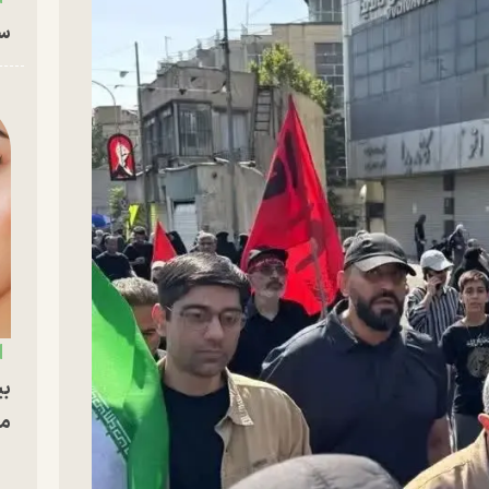
سا
بی
مج