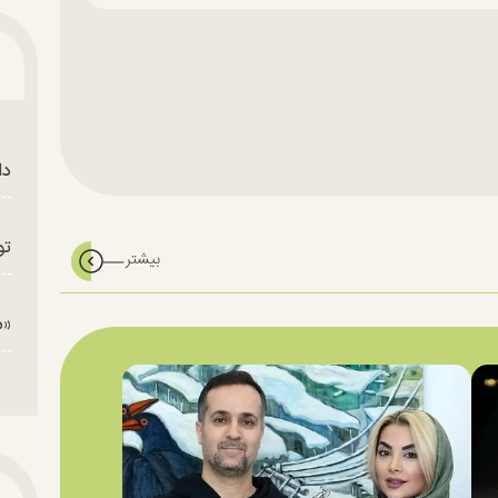
دا
تو
«م