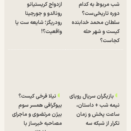
شب مربوط به کدام
ازدواج کریستیانو
دوره تاریخی‌ست؟
رونالدو و جورجینا
سلطان محمد خدابنده
رودریگز؛ شایعه ست یا
کیست و شهر حله
واقعیت؟!
کجاست؟
بازیگران سریال رویای
نیلا فرخی کیست؟
نیمه شب + داستان،
بیوگرافی همسر سوم
ساعت پخش و زمان
بیژن مرتضوی و ماجرای
تکرار از شبکه سه
مصاحبه خبرساز با