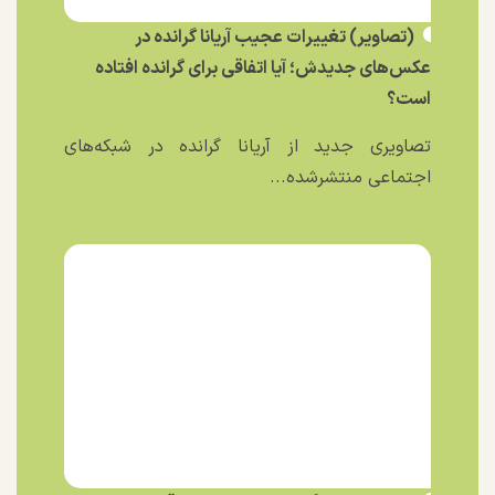
(تصاویر) تغییرات عجیب آریانا گرانده در
عکس‌های جدیدش؛ آیا اتفاقی برای گرانده افتاده
است؟
تصاویری جدید از آریانا گرانده در شبکه‌های
اجتماعی منتشرشده...