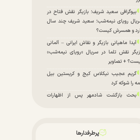
بیوگرافی سعید شریف؛ بازیگر نقش فتاح در
یال رویای نیمه‌شب؛ سعید شریف چند سال
رد و همسرش کیست؟
آیدا ماهیانی بازیگر و نقاش ایرانی – آلمانی
زیگر نقش تلما در سریال «رویای نیمه‌شب»
ست؟ + تصاویر
گریم عجیب نیکلاس کیج و کریستین بیل
ه را شوکه کرد
بحث بازگشت شادمهر پس از اظهارات
شکیان داغ شد!
تغییر چهره شدید سارا و نیکای سریال
تخت در جشن تولد ۲۲ سالگی + تصاویر
پرطرفدارها
توافق با آمریکا در انتظار تایید نهایی شعام؟