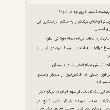
چند تصویر بسیار زیبا و جدید از هدیه تهرانی
نوشت کلثوم اکبری چه می‌شود؟
تشر شد
یدئو) واکنش پزشکیان به حاشیه درختکاری‌اش
 پاکستان
عای تازه امارات درباره حمله موشکی ایران
پاسخ عراقچی به ادعای سهم ۱۱ درصدی ایران از
ر
ت افزایش مبلغ قبض آب در تابستان
ل‌قول جعلی که فاکس‌نیوز از سردار وحیدی
تشر کرد
شاگری یک نماینده از سهم ایران در دریای خزر
وگرافی سعید شریف؛ بازیگر نقش فتاح در
یال رویای نیمه‌شب؛ سعید شریف چند سال