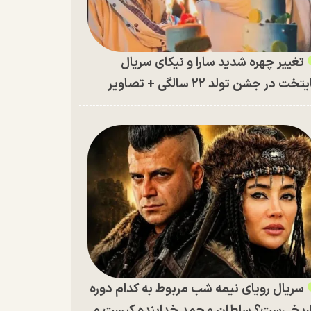
تغییر چهره شدید سارا و نیکای سریال
تخت در جشن تولد ۲۲ سالگی + تصاویر
سریال رویای نیمه شب مربوط به کدام دوره
ریخی‌ست؟ سلطان محمد خدابنده کیست و