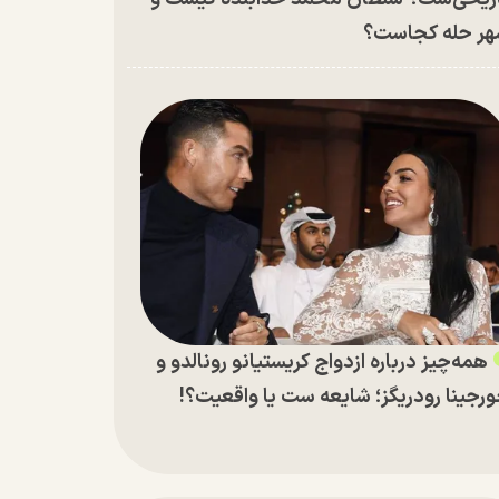
ر حله کجاست؟
همه‌چیز درباره ازدواج کریستیانو رونالدو و
رجینا رودریگز؛ شایعه ست یا واقعیت؟!