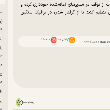
از توقف در مسیرهای اعلام‌شده خودداری کرده و
 تنظیم کنند تا از گرفتار شدن در ترافیک سنگین
سر
من
(و
در
اد
گزارش خطا
پسندها:
0
خز
عل
نق
من
اف
بی
سر