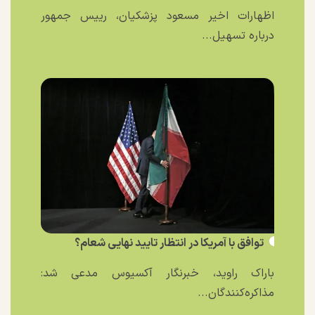
اظهارات اخیر مسعود پزشکیان، رییس جمهور
درباره تسهیل...
توافق با آمریکا در انتظار تایید نهایی شعام؟
باراک راوید، خبرنگار آکسیوس مدعی شد:
مذاکره‌کنندگان...