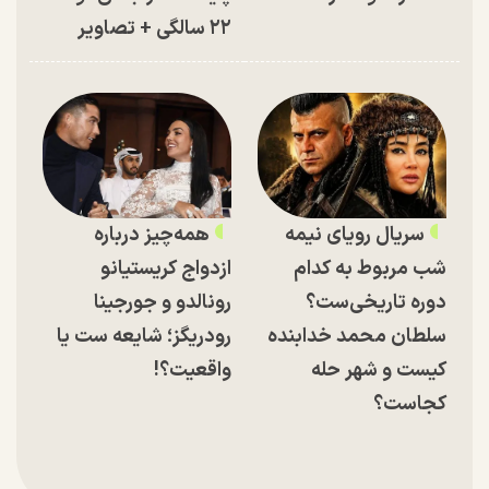
۲۲ سالگی + تصاویر
سریال رویای نیمه
همه‌چیز درباره
شب مربوط به کدام
ازدواج کریستیانو
دوره تاریخی‌ست؟
رونالدو و جورجینا
سلطان محمد خدابنده
رودریگز؛ شایعه ست یا
کیست و شهر حله
واقعیت؟!
کجاست؟