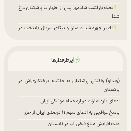
بحث بازگشت شادمهر پس از اظهارات پزشکیان داغ
شد!
تغییر چهره شدید سارا و نیکای سریال پایتخت در
جشن تولد ۲۲ سالگی + تصاویر
توافق با آمریکا در انتظار تایید نهایی شعام؟
چند تصویر بسیار زیبا و جدید از هدیه تهرانی منتشر
پرطرفدارها
شد
(ویدئو) واکنش پزشکیان به حاشیه درختکاری‌اش در
پاکستان
ادعای تازه امارات درباره حمله موشکی ایران
پاسخ عراقچی به ادعای سهم ۱۱ درصدی ایران از خزر
علت افزایش مبلغ قبض آب در تابستان