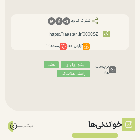
اشتراک گذاری:
گزارش خطا
پسندها:
1
آیشواریا رای
هند
برچسب
ها:
رابطه عاشقانه
خواندنی‌ها