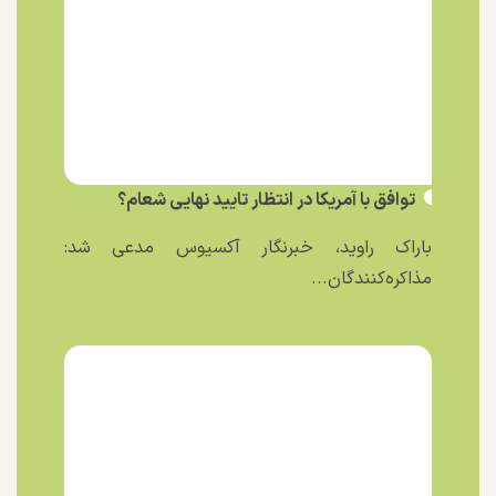
توافق با آمریکا در انتظار تایید نهایی شعام؟
باراک راوید، خبرنگار آکسیوس مدعی شد:
مذاکره‌کنندگان...