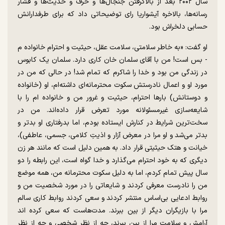
سال ۲۰۰۲ بعد از بالاگرفتن جنجال‌ها و حرف و حدیث‌ها و فشار
رسانه‌ها، بالاخره آیشواریا رای توضیحاتی داد که برای طرفدارانش
حسابی دلخراش بود.
او گفت: «به خاطر سلامتی، سلامت عقل، حیثیت و احترام خانواده م
- بس است! من با آقای سلمان خان کاری دارد. سلمان یک کابوس
در زندگی من بود و خدا را شاکرم که تمام شد! در حالی که من در
مورد او و اعمال نادرستش سکوت محترمانه‌ای داشته‌ام، او (خانواده
و دوستانش) بار‌ها احترام، حیثیت و غرور من و خانواده ام را با
شایعه‌سازی غیرمسئولانه مورد تعرض قرار داده‌اند. من در
سخت‌ترین شرایط در کنارش ایستاده بودم، اما بدرفتاری او بدتر و
بدتر می‌شد و او مرا در معرض آزار و اذیتِ کلامی، جسمی، عاطفی)،
خیانت و هتک حیثیتی قرار داد. به همین دلیل است که مانند هر زن
دیگری که به خود احترام می‌گذارد و خدا گواه است، این رابطه را دو
سال پیش تمام کردم، اما به دلیل سکوت محترمانه من، همه موضع
من را نادرست معرفی کردند و شایعاتی را در مورد شخصیت من و
روابط ادعایی بی‌اساس منتشر کردند و سعی کردند روابط کاری سالم
مرا با بازیگران دیگر از بین ببرند. مدت‌هاست که سعی کرده اند
آرامش و سلامت مرا از بین ببرند، چه از نظر شخصی و چه از نظر