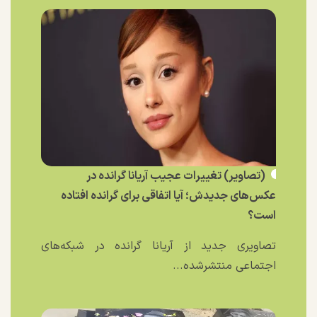
(تصاویر) تغییرات عجیب آریانا گرانده در
عکس‌های جدیدش؛ آیا اتفاقی برای گرانده افتاده
است؟
تصاویری جدید از آریانا گرانده در شبکه‌های
اجتماعی منتشرشده...