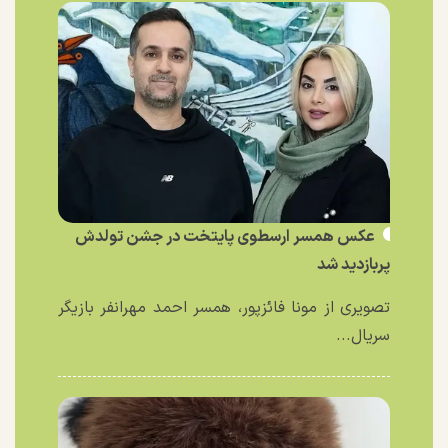
عکس همسر ارسطوی پایتخت در جشن تولدش
پربازدید شد
تصویری از مونا فائزپور، همسر احمد مهرانفر بازیگر
سریال...