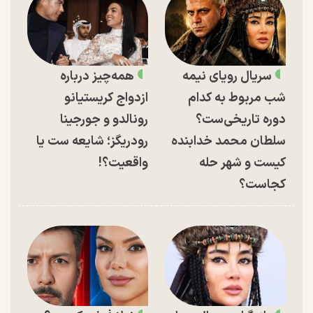
سریال رویای نیمه
همه‌چیز درباره
شب مربوط به کدام
ازدواج کریستیانو
دوره تاریخی‌ست؟
رونالدو و جورجینا
سلطان محمد خدابنده
رودریگز؛ شایعه ست یا
کیست و شهر حله
واقعیت؟!
کجاست؟