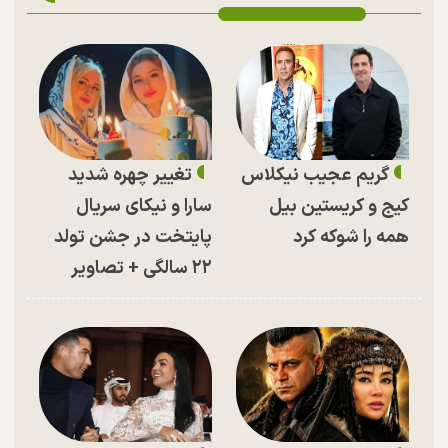
گریم عجیب نیکلاس
تغییر چهره شدید
کیج و کریستین بیل
سارا و نیکای سریال
همه را شوکه کرد
پایتخت در جشن تولد
۲۲ سالگی + تصاویر