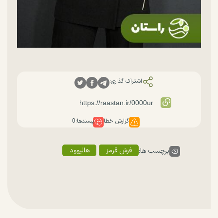
اشتراک گذاری:
گزارش خطا
پسندها:
0
فرش قرمز
هالیوود
برچسب ها: