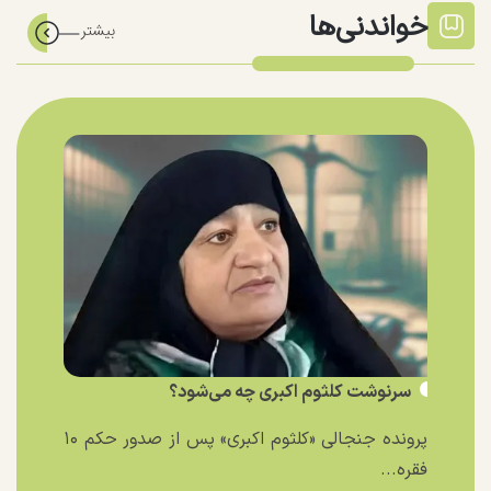
خواندنی‌ها
سرنوشت کلثوم اکبری چه می‌شود؟
پرونده جنجالی «کلثوم اکبری» پس از صدور حکم ۱۰
فقره...