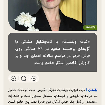
«کیت وینسلت» با کت‌وشلوار مشکی با
گل‌های برجسته سفید در ۴۹ سالگی روی
فرش قرمز در مراسم سالانه اهدای جـ. ـوایز
گاورنرز آکادمی اسکار حضور یافت.
راستان |
کِیت الیزابت وینسْلِت بازیگر انگلیسی است. او بابت حضور
در درام‌های تاریخی و فیلم‌های مستقل مشهور است و افتخارات
متعددی از قبیل یک جایزهٔ اسکار، پنج جایزهٔ بفتا، پنج جایزهٔ گلدن