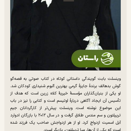
وینسلت بابت گویندگی داستانی کوتاه در کتاب صوتی به قصه‌گو
گوش بدهالف برندهٔ جایزهٔ گرمی بهترین آلبوم شنیداری کودکان شد.
او یکی از بنیان‌گذاران مؤسسهٔ خیریهٔ کلاه زرین است که هدف از
تأسیس آن ایجاد آگاهی دربارهٔ اوتیسم است و کتابی را نیز در باب
این موضوع نوشته است. وینسلت پیش‌تر از کارگردانان جیم
تریپلتون و سم مندس طلاق گرفت و در سال ۲۰۱۲ با بازرگان ادوارد
آبل اسمیت ازدواج کرد. او از هر ازدواجش صاحب یک فرزند شده
است که یکی از آن‌ها، میا تریپلتون، بازیگر است.