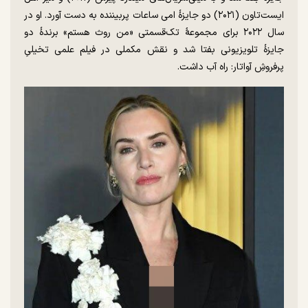
ایست‌تاون (۲۰۲۱) دو جایزهٔ امی ساعات پربیننده به دست آورد. او در
سال ۲۰۲۲ برای مجموعهٔ تک‌قسمتی «من روث هستم» برندهٔ دو
جایزهٔ تلویزیونی بفتا شد و نقش مکملی در فیلم علمی تخیلیِ
پرفروشِ آواتار: راه آب داشت.