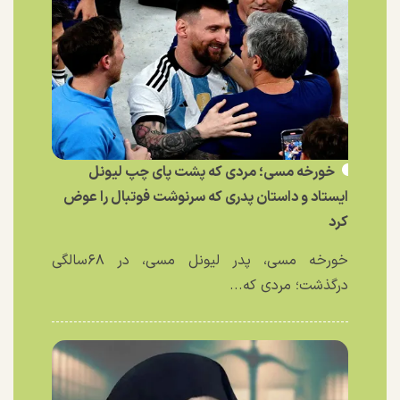
خورخه مسی؛ مردی که پشت پای چپ لیونل
ایستاد و داستان پدری که سرنوشت فوتبال را عوض
کرد
خورخه مسی، پدر لیونل مسی، در ۶۸سالگی
درگذشت؛ مردی که...