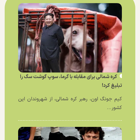
کره شمالی برای مقابله با گرما، سوپ گوشت سگ را
تبلیغ کرد!
کیم جونگ اون، رهبر کره شمالی، از شهروندان این
کشور...