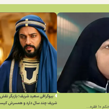
بیوگرافی سعید شریف؛ بازیگر نقش 
شریف چند سال دارد و همسرش کیس
ره...