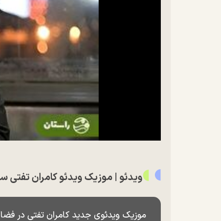
ویدئو | موزیک ویدئو کامران تفتی س
موزیک ویدئوی جدید کامران تفتی در فضای