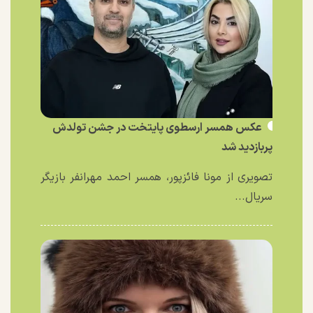
عکس همسر ارسطوی پایتخت در جشن تولدش
پربازدید شد
تصویری از مونا فائزپور، همسر احمد مهرانفر بازیگر
سریال...