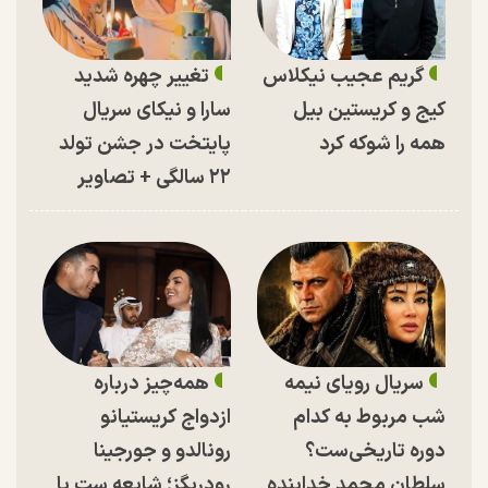
گریم عجیب نیکلاس
تغییر چهره شدید
کیج و کریستین بیل
سارا و نیکای سریال
همه را شوکه کرد
پایتخت در جشن تولد
۲۲ سالگی + تصاویر
سریال رویای نیمه
همه‌چیز درباره
شب مربوط به کدام
ازدواج کریستیانو
دوره تاریخی‌ست؟
رونالدو و جورجینا
سلطان محمد خدابنده
رودریگز؛ شایعه ست یا