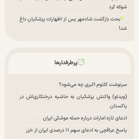
شوکه کرد
بحث بازگشت شادمهر پس از اظهارات پزشکیان داغ
شد!
تغییر چهره شدید سارا و نیکای سریال پایتخت در
جشن تولد ۲۲ سالگی + تصاویر
توافق با آمریکا در انتظار تایید نهایی شعام؟
پرطرفدارها
چند تصویر بسیار زیبا و جدید از هدیه تهرانی منتشر
شد
سرنوشت کلثوم اکبری چه می‌شود؟
(ویدئو) واکنش پزشکیان به حاشیه درختکاری‌اش در
پاکستان
ادعای تازه امارات درباره حمله موشکی ایران
پاسخ عراقچی به ادعای سهم ۱۱ درصدی ایران از خزر