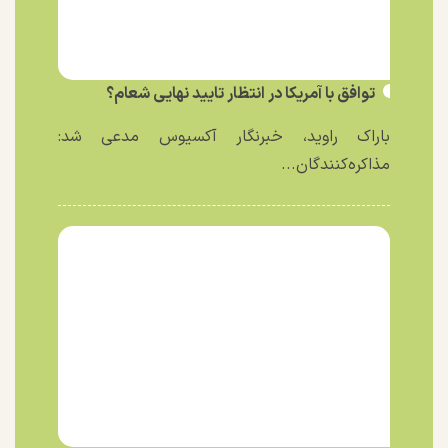
توافق با آمریکا در انتظار تایید نهایی شعام؟
باراک راوید، خبرنگار آکسیوس مدعی شد:
مذاکره‌کنندگان...