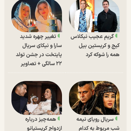
گریم عجیب نیکلاس
تغییر چهره شدید
کیج و کریستین بیل
سارا و نیکای سریال
همه را شوکه کرد
پایتخت در جشن تولد
۲۲ سالگی + تصاویر
سریال رویای نیمه
همه‌چیز درباره
شب مربوط به کدام
ازدواج کریستیانو