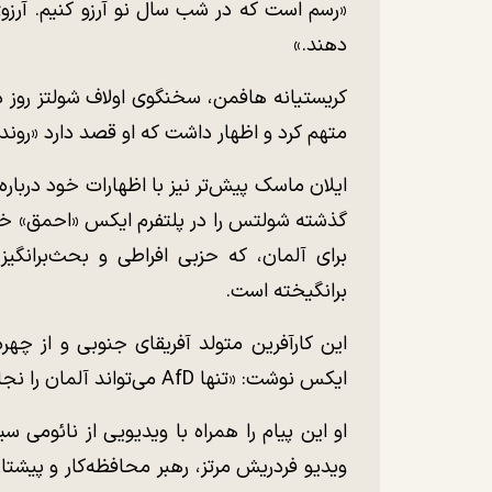
«رسم است که در شب سال نو آرزو کنیم. آرزوی 
دهند.»
کریستیانه هافمن، سخنگوی اولاف شولتز روز د
متهم کرد و اظهار داشت که او قصد دارد «روند ا
ایلان ماسک پیش‌تر نیز با اظهارات خود دربار
گذشته شولتس را در پلتفرم ایکس «احمق» خطاب
برای آلمان، که حزبی افراطی و بحث‌برانگیز
برانگیخته است.
این کارآفرین متولد آفریقای جنوبی و از چهر
ایکس نوشت: «تنها AfD می‌تواند آلمان را نجات دهد.»
او این پیام را همراه با ویدیویی از نائومی س
ویدیو فردریش مرتز، رهبر محافظه‌کار و پیشتاز