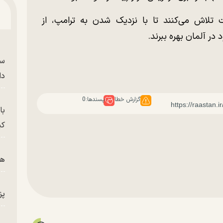
ت تلاش می‌کنند تا با نزدیک شدن به ترامپ، از
در آلمان بهره ببرند.
سر
دا
گزارش خطا
پسندها:
0
با
کی
هم
پز