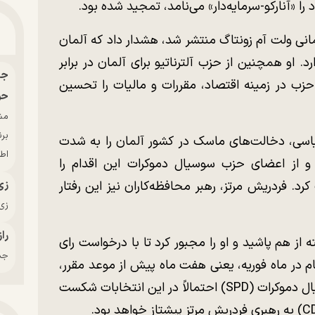
را «آنارکو-سرمایه‌دار» می‌نامد، تمجید شده بود.
مانی ولت آم زونتاگ منتشر شد، هشدار داد که آلمان
د. او همچنین از حزب آلترناتیو برای آلمان در برابر
 حزب در زمینه اقتصاد، مقررات و مالیات را تحسین
حو
بر
اسی، دخالت‌های ماسک در کشور آلمان را به شدت
اط
 و از اعضای حزب سوسیال دموکرات این اقدام را
زی
رد. فردریش مرتز، رهبر محافظه‌کاران نیز این رفتار
زی‌
راز
 از هم پاشید و او را مجبور کرد تا با درخواست رای
جدی
نگام در ماه فوریه، یعنی هفت ماه پیش از موعد مقرر،
فراهم کند. بر اساس پیش‌بینی‌ها، حزب سوسیال دموکرات (SPD) احتمالاً در این انتخابات شکست