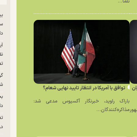
تلما...
بی
سر
دا
آی
نق
تص
گر
شو
ان
توافق با آمریکا در انتظار تایید نهایی شعام؟
بح
باراک راوید، خبرنگار آکسیوس مدعی شد:
دا
ور
مذاکره‌کنندگان...
تغ
در ج