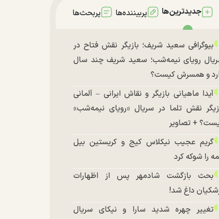
جدیدترین‌ها
پربیننده‌ها
پربحث‌ها
بیوگرافی سعید شریف؛ بازیگر نقش فتاح در
یال رویای نیمه‌شب؛ سعید شریف چند سال
رد و همسرش کیست؟
آیدا ماهیانی بازیگر و نقاش ایرانی – آلمانی
زیگر نقش تلما در سریال «رویای نیمه‌شب»
ست؟ + تصاویر
گریم عجیب نیکلاس کیج و کریستین بیل
ه را شوکه کرد
بحث بازگشت شادمهر پس از اظهارات
شکیان داغ شد!
تغییر چهره شدید سارا و نیکای سریال