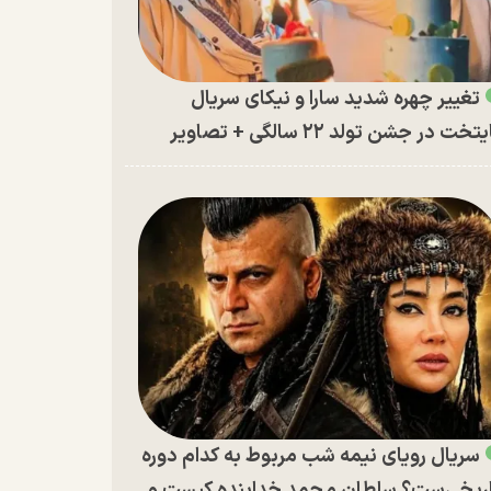
تغییر چهره شدید سارا و نیکای سریال
تخت در جشن تولد ۲۲ سالگی + تصاویر
سریال رویای نیمه شب مربوط به کدام دوره
ریخی‌ست؟ سلطان محمد خدابنده کیست و