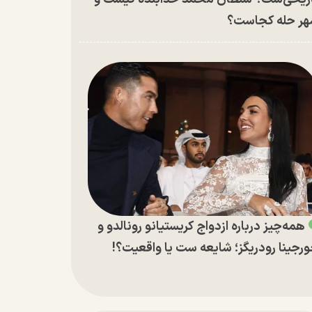
ر حله کجاست؟
همه‌چیز درباره ازدواج کریستیانو رونالدو و
رجینا رودریگز؛ شایعه ست یا واقعیت؟!