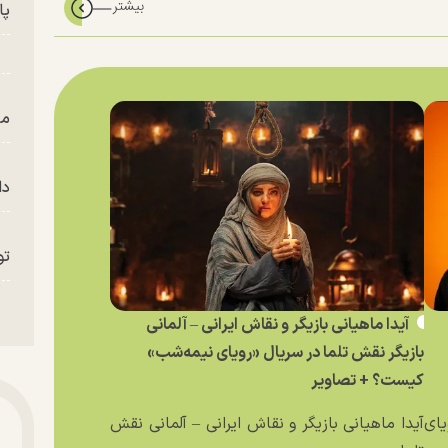
پای
من
دا
تو
آیدا ماهیانی بازیگر و نقاش ایرانی – آلمانی
«م
بازیگر نقش تلما در سریال «رویای نیمه‌شب»
کیست؟ + تصاویر
یای
آیدا ماهیانی بازیگر و نقاش ایرانی – آلمانی نقش