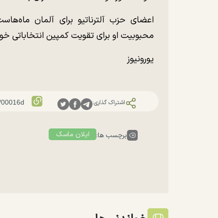
اعضای حزب آلترناتیو برای آلمان ماه‌هاس
محبوبیت او برای تقویت کمپین انتخاباتی خود 
یورونیوز
اشتراک گذاری:
ایلان ماسک
برچسب ها: