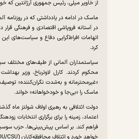
از خاویر میلی، رئیس‌ جمهوری آرژانتین که خود 
ماسک در ادامه در یادداشتی که در روزنامه آل
در آستانه فروپاشی اقتصادی و فرهنگی قرار دار
اتهامات افراط‌گرایی دفاع و سیاست‌های این
کرد.
سیاستمداران آلمانی از طیف‌های مختلف سی
محکوم کردند. کارل لاوترباخ، وزیر بهداشت
«غیرمحترمانه و به‌شدت نگران‌کننده» توصیف ک
ماسک را «بی‌جا و خودخواهانه» خواند.
دولت ائتلافی به رهبری اولاف شولتز ماه گذشته
اعتماد، زمینه را برای برگزاری انتخابات زوده
خواهد خورد و ائتلاف محافظه‌کاران (CDU/CSU) به رهبری فردریش مرتز پیشتاز خواهد بود.