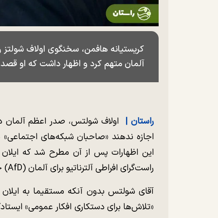
کریستیانه هافمن، سخنگوی اولاف شولتز رو
آلمان متهم کرد و اظهار داشت که او قصد دا
راستان |
اولاف شولتس، صدر اعظم آلمان در
اجازه ندهند «صاحبان شبکه‌های اجتماعی» نت
این اظهارات پس از آن مطرح شد که ایلان 
راست‌گرای افراطی آلترناتیو برای آلمان (AfD) حمایت کرد.
آقای شولتس بدون آنکه مستقیما به ایلان ما
«تلاش‌ها برای دستکاری افکار عمومی» ایستا