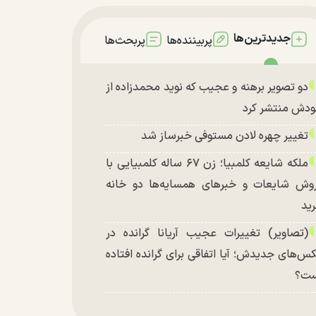
جدیدترین‌ها
پربیننده‌ها
پربحث‌ها
دو تصویر برهنه و عجیب که نوید محمدزاده از
دش منتشر کرد
تغییر چهره لادن مستوفی خبرساز شد
ملکه شایعه کلمبیا؛ زن ۶۷ ساله کلمبیایی با
وش شایعات و خبر‌های همسایه‌ها دو خانه
ید
(تصاویر) تغییرات عجیب آریانا گرانده در
س‌های جدیدش؛ آیا اتفاقی برای گرانده افتاده
ست؟