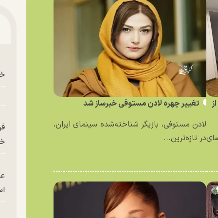
خو
ز
تغییر چهره لادن مستوفی خبرساز شد
لادن مستوفی، بازیگر شناخته‌شده سینمای ایران،
فر
ای
در تازه‌ترین...
خر
عک
ا