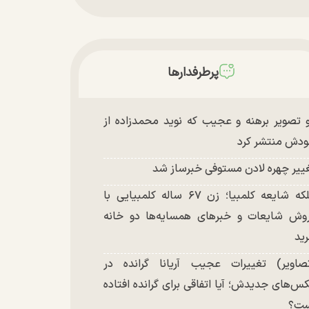
پرطرفدارها
 تصویر برهنه و عجیب که نوید محمدزاده از
دش منتشر کرد
ییر چهره لادن مستوفی خبرساز شد
ملکه شایعه کلمبیا؛ زن ۶۷ ساله کلمبیایی با
وش شایعات و خبر‌های همسایه‌ها دو خانه
ید
صاویر) تغییرات عجیب آریانا گرانده در
س‌های جدیدش؛ آیا اتفاقی برای گرانده افتاده
ست؟