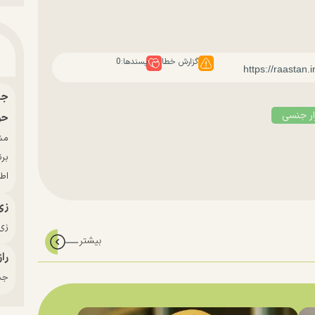
گزارش خطا
پسندها:
0
ار جنسی
حو
بر
اط
زی
زی‌
راز
جدی