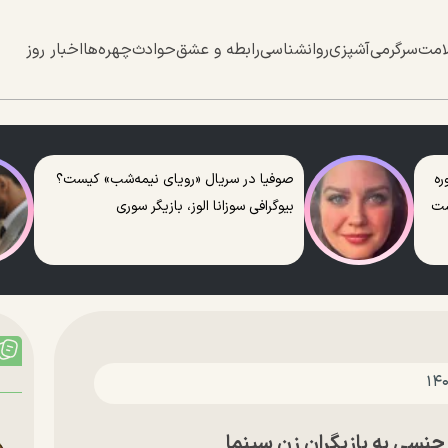
امت
سرگرمی
آشپزی
روانشناسی
رابطه و عشق
حوادث
چهره‌ها
اخبار روز
ره
صوفیا در سریال «رویای نیمه‌شب» کیست؟
ست
بیوگرافی سوزانا الوز، بازیگر سوری
جنسی به بازیگران زن سینما