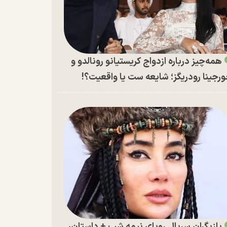
همه‌چیز درباره ازدواج کریستیانو رونالدو و
رجینا رودریگز؛ شایعه ست یا واقعیت؟!
بازیگران سریال رویای نیمه شب + داستان،