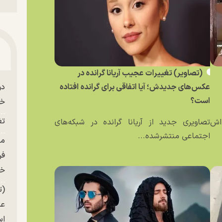
(تصاویر) تغییرات عجیب آریانا گرانده در
عکس‌های جدیدش؛ آیا اتفاقی برای گرانده افتاده
دو
است؟
خو
تغ
ه‌اش
تصاویری جدید از آریانا گرانده در شبکه‌های
اجتماعی منتشرشده...
فر
خر
(ت
عک
ا