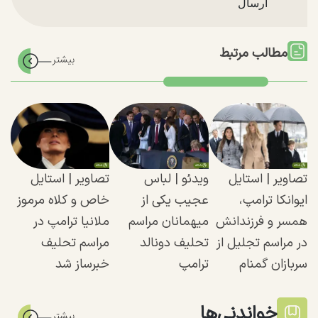
مطالب مرتبط
تصاویر | استایل
ویدئو | لباس
تصاویر | استایل
ایوانکا ترامپ،
عجیب یکی از
خاص و کلاه مرموز
همسر و فرزندانش
میهمانان مراسم
ملانیا ترامپ در
در مراسم تجلیل از
تحلیف دونالد
مراسم تحلیف
سربازان گمنام
ترامپ
خبرساز شد
خواندنی‌ها