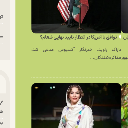
تو
«م
ان
توافق با آمریکا در انتظار تایید نهایی شعام؟
باراک راوید، خبرنگار آکسیوس مدعی شد:
ور
مذاکره‌کنندگان...
گر
شو
بح