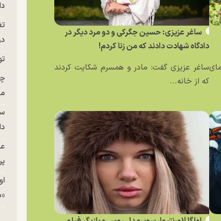
دا
تغ
ساغر عزیزی: حسین جگرکی و دو مرد دیگر در
در ج
دادگاه شهادت دادند که من زنا کردم!
تو
مای
ساغر عزیزی گفت: مادر و همسرم شکایت کردند
چن
که از خانه...
من
سا
دا
عک
پر
او
«م