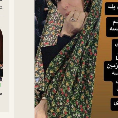
شه
جو