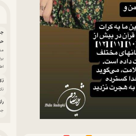
حو
بر
اط
زی
زی‌
راز
جدی