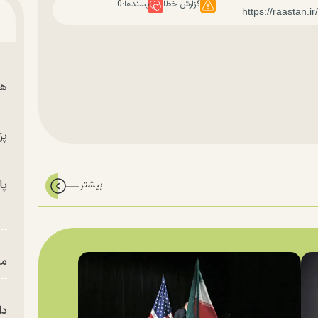
گزارش خطا
پسندها:
0
هم
پز
پای
من
دا