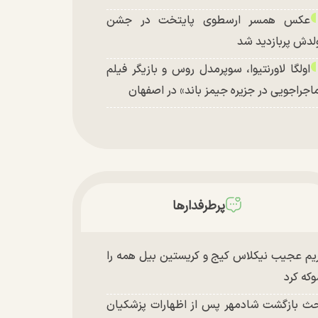
عکس همسر ارسطوی پایتخت در جشن
لدش پربازدید شد
اولگا لاورنتیوا، سوپرمدل روس و بازیگر فیلم
اجراجویی در جزیره جیمز باند» در اصفهان
پرطرفدارها
یم عجیب نیکلاس کیج و کریستین بیل همه را
که کرد
ث بازگشت شادمهر پس از اظهارات پزشکیان