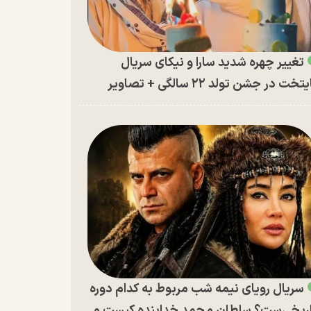
تغییر چهره شدید سارا و نیکای سریال
تخت در جشن تولد ۲۲ سالگی + تصاویر
سریال رویای نیمه شب مربوط به کدام دوره
ریخی‌ست؟ سلطان محمد خدابنده کیست و