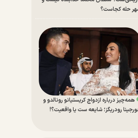
ر حله کجاست؟
همه‌چیز درباره ازدواج کریستیانو رونالدو و
رجینا رودریگز؛ شایعه ست یا واقعیت؟!