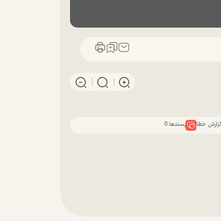
زارش خطا
پسندها:
0