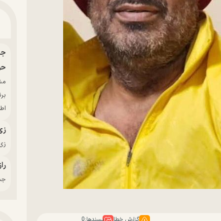
حو
بر
اط
زی
زی‌
راز
جدی
گزارش خطا
پسندها:
0