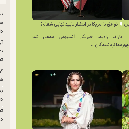
بی
سر
ان
توافق با آمریکا در انتظار تایید نهایی شعام؟
دا
باراک راوید، خبرنگار آکسیوس مدعی شد:
آی
ور
مذاکره‌کنندگان...
نق
تص
گر
شو
بح
دا
تغ
در ج