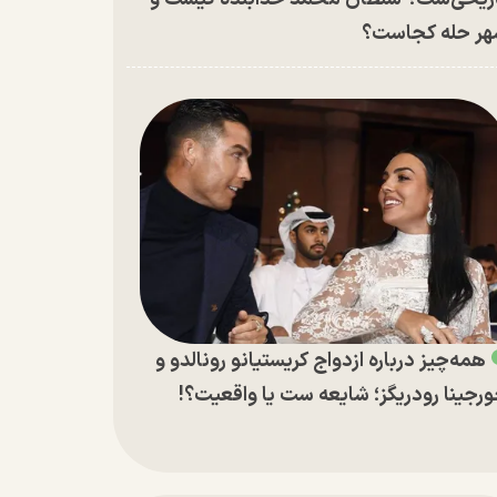
ر حله کجاست؟
همه‌چیز درباره ازدواج کریستیانو رونالدو و
رجینا رودریگز؛ شایعه ست یا واقعیت؟!