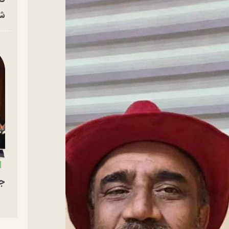
شه
جو