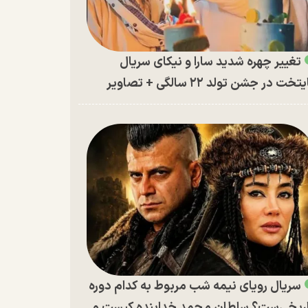
تغییر چهره شدید سارا و نیکای سریال
تخت در جشن تولد ۲۲ سالگی + تصاویر
سریال رویای نیمه شب مربوط به کدام دوره
ریخی‌ست؟ سلطان محمد خدابنده کیست و