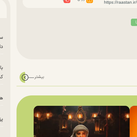
سر
دا
با
کی
هم
پز