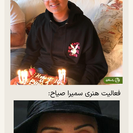
فعالیت هنری سمیرا صیاح: