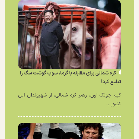
کره شمالی برای مقابله با گرما، سوپ گوشت سگ را
تبلیغ کرد!
کیم جونگ اون، رهبر کره شمالی، از شهروندان این
کشور...