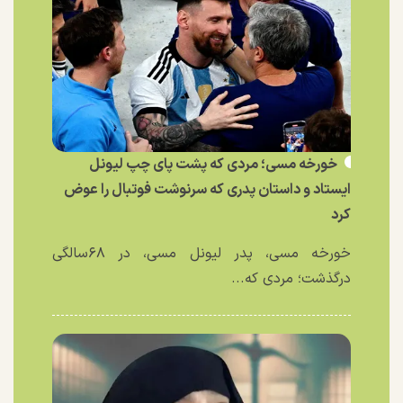
خورخه مسی؛ مردی که پشت پای چپ لیونل
ایستاد و داستان پدری که سرنوشت فوتبال را عوض
کرد
خورخه مسی، پدر لیونل مسی، در ۶۸سالگی
درگذشت؛ مردی که...