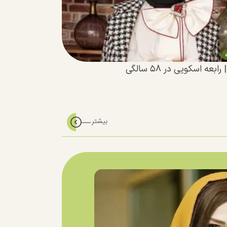
عه اسکویی در ۵۸ سالگی