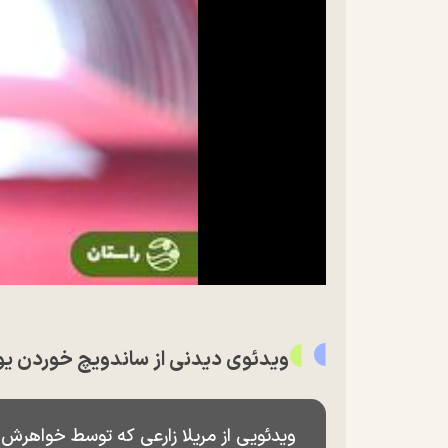
ویدئوی دیدنی از ساندویچ خوردن یوا
ویدئویی از مریلا زارعی که توسط خواهرش