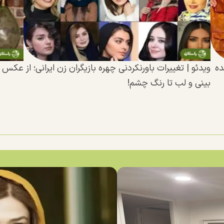
ده
ویدئو | تغییرات باورنکردنی چهره بازیگران زن ایرانی؛ از
عکس | راب
بینی و لب تا رنگ چشم!