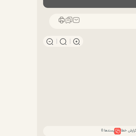
زارش خطا
پسندها:
0