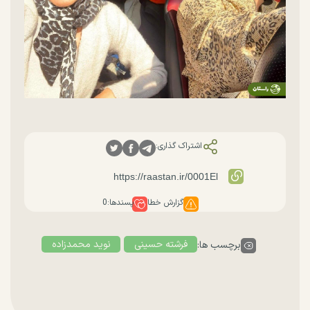
اشتراک گذاری:
گزارش خطا
پسندها:
0
فرشته حسینی
نوید محمدزاده
برچسب ها: