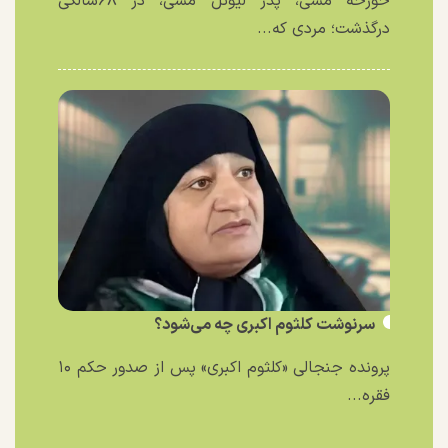
خورخه مسی، پدر لیونل مسی، در ۶۸سالگی
درگذشت؛ مردی که...
سرنوشت کلثوم اکبری چه می‌شود؟
پرونده جنجالی «کلثوم اکبری» پس از صدور حکم ۱۰
فقره...