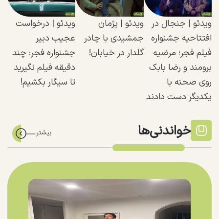
ویدئو | جنجال در
ویدئو | پژمان
ویدئو | درخواست
افتتاحیه جشنواره
جمشیدی با چادر
عجیب دبیر
فیلم فجر؛ مرضیه
گلدار در خیابان!
جشنواره فجر: چند
برومند و رضا بابک
دقیقه فیلم نگیرید
روی صحنه با
تا سیگار بکشیم!
یکدیگر دست دادند
خواندنی‌ها