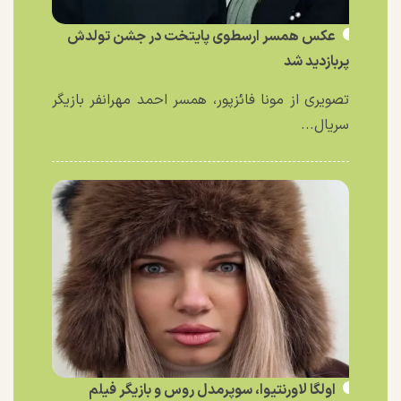
عکس همسر ارسطوی پایتخت در جشن تولدش
پربازدید شد
تصویری از مونا فائزپور، همسر احمد مهرانفر بازیگر
سریال...
اولگا لاورنتیوا، سوپرمدل روس و بازیگر فیلم