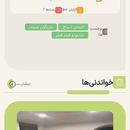
گزارش خطا
پسندها:
1
کیسان دیباج
بازیگران سینما
برچسب
ها:
جشنواره فیلم فجر
خواندنی‌ها