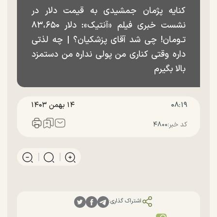
کنایه پژمان جمشیدی به قیمت دلار در
نشست خبری فیلم «آنتیک»: دلار ۸۳،۶۵۰
تـ‌ومان! چی شد آقای پزشکیان؟ |‌ چه لذتی
داره وقتی کناری من پولی نداره من دستمزد
بالا بگیرم
۰۸:۱۹
۱۴ بهمن ۱۴۰۳
کد خبر:
۴۸۰۰
اشتراک گذاری: