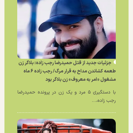
جزئیات جدید از قتل حمیدرضا رجب زاده: بلاگر زن
طعمه کشاندن مداح به قرار مرگ/ رجب زاده ۶ ماه
مشغول «امر به معروف» زن بلاگر بود
با دستگیری ۵ مرد و یک زن در پرونده حمیدرضا
رجب زاده،...