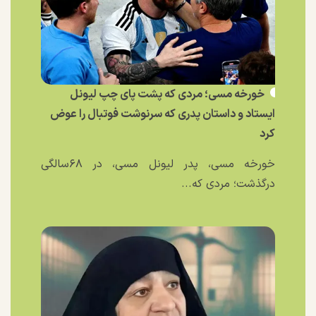
خورخه مسی؛ مردی که پشت پای چپ لیونل
ایستاد و داستان پدری که سرنوشت فوتبال را عوض
کرد
خورخه مسی، پدر لیونل مسی، در ۶۸سالگی
درگذشت؛ مردی که...