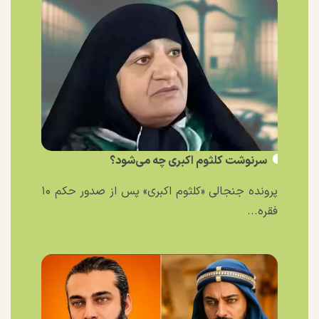
سرنوشت کلثوم اکبری چه می‌شود؟
پرونده جنجالی «کلثوم اکبری» پس از صدور حکم ۱۰
فقره...