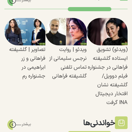
(ویدئو) تشویق
ویدئو | روایت
تصاویر | گلشیفته
ایستاده گلشیفته
نرجس سلیمانی از
فراهانی و زر
فراهانی در جشنواره
تماس تلفنی
ابراهیمی در
فیلم دوویل/
گلشیفته فراهانی
جشنواره رم
گلشیفته نشان
افتخار دیجیتال
INA گرفت
خواندنی‌ها