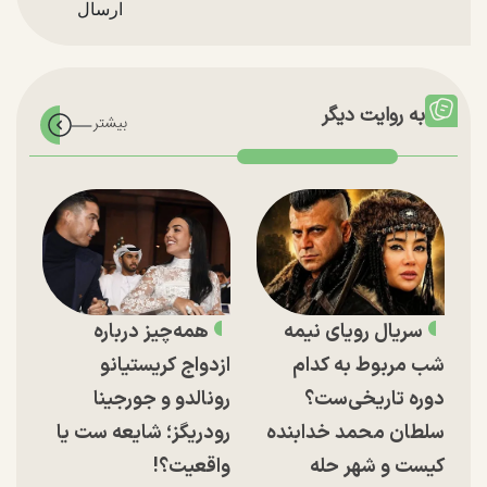
به روایت دیگر
سریال رویای نیمه
همه‌چیز درباره
شب مربوط به کدام
ازدواج کریستیانو
دوره تاریخی‌ست؟
رونالدو و جورجینا
سلطان محمد خدابنده
رودریگز؛ شایعه ست یا
کیست و شهر حله
واقعیت؟!