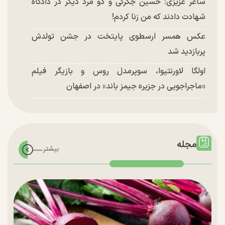
ساغر عزیزی: حسین جگرکی و دو مرد دیگر در دادگاه
شهادت دادند که من زنا کردم!
عکس همسر ارسطوی پایتخت در جشن تولدش
پربازدید شد
اولگا لاورنتیوا، سوپرمدل روس و بازیگر فیلم
«ماجراجویی در جزیره جیمز باند» در اصفهان
مجله