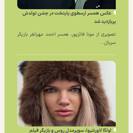
عکس همسر ارسطوی پایتخت در جشن تولدش
پربازدید شد
تصویری از مونا فائزپور، همسر احمد مهرانفر بازیگر
سریال...
اولگا لاورنتیوا، سوپرمدل روس و بازیگر فیلم