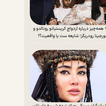
همه‌چیز درباره ازدواج کریستیانو رونالدو و
رجینا رودریگز؛ شایعه ست یا واقعیت؟!
بازیگران سریال رویای نیمه شب + داستان،