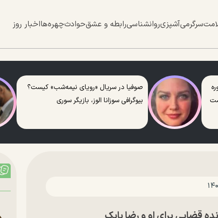
امت
سرگرمی
آشپزی
روانشناسی
رابطه و عشق
حوادث
چهره‌ها
اخبار روز
ره
صوفیا در سریال «رویای نیمه‌شب» کیست؟
ست
بیوگرافی سوزانا الوز، بازیگر سوری
ه قضایی برای او و رضا بابک