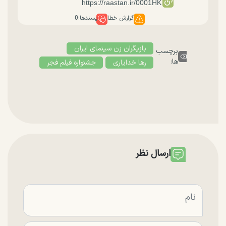
گزارش خطا
پسندها:
0
بازیگران زن سینمای ایران
برچسب
ها:
رها خدایاری
جشنواره فیلم فجر
ارسال نظر