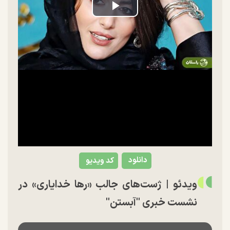
Play
Video
دانلود
کد ویدیو
ویدئو | ژست‌های جالب «رها خدایاری» در
نشست خبری "آبستن"