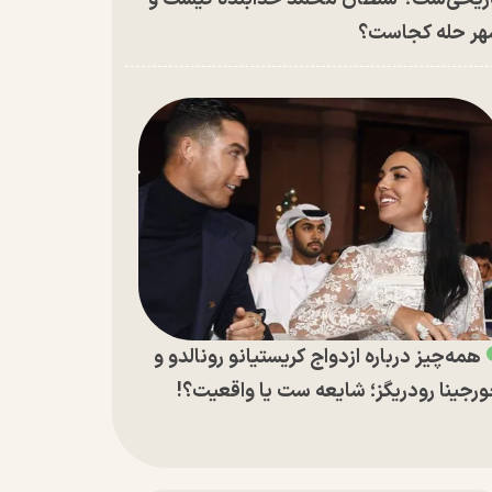
ر حله کجاست؟
همه‌چیز درباره ازدواج کریستیانو رونالدو و
رجینا رودریگز؛ شایعه ست یا واقعیت؟!