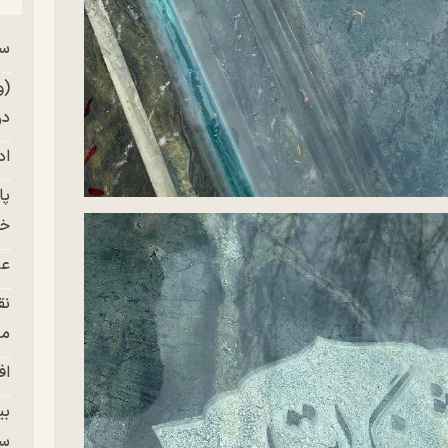
سر
من
(و
در
اد
خز
عل
نق
من
اف
بی
سر