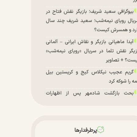
بیوگرافی سعید شریف؛ بازیگر نقش فتاح در
یال رویای نیمه‌شب؛ سعید شریف چند سال
رد و همسرش کیست؟
آیدا ماهیانی بازیگر و نقاش ایرانی – آلمانی
زیگر نقش تلما در سریال «رویای نیمه‌شب»
ست؟ + تصاویر
گریم عجیب نیکلاس کیج و کریستین بیل
ه را شوکه کرد
بحث بازگشت شادمهر پس از اظهارات
شکیان داغ شد!
تغییر چهره شدید سارا و نیکای سریال
تخت در جشن تولد ۲۲ سالگی + تصاویر
پرطرفدارها
توافق با آمریکا در انتظار تایید نهایی شعام؟