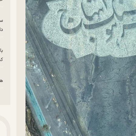
سر
دا
با
کی
هم
پز
پای