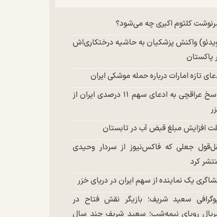
چند تصویر بسیار زیبا و جدید از هدیه تهرانی
نوشت کلثوم اکبری چه می‌شود؟
تشر شد
یدئو) واکنش پزشکیان به حاشیه درختکاری‌اش
 پاکستان
عای تازه امارات درباره حمله موشکی ایران
پاسخ عراقچی به ادعای سهم ۱۱ درصدی ایران از
ر
ت افزایش مبلغ قبض آب در تابستان
ل‌قول جعلی که فاکس‌نیوز از سردار وحیدی
تشر کرد
شاگری یک نماینده از سهم ایران در دریای خزر
وگرافی سعید شریف؛ بازیگر نقش فتاح در
یال رویای نیمه‌شب؛ سعید شریف چند سال