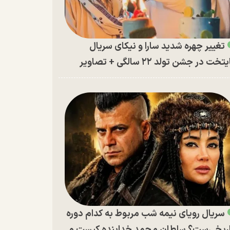
تغییر چهره شدید سارا و نیکای سریال
تخت در جشن تولد ۲۲ سالگی + تصاویر
سریال رویای نیمه شب مربوط به کدام دوره
ریخی‌ست؟ سلطان محمد خدابنده کیست و