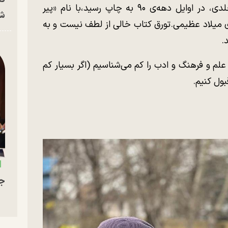
درباره‌ی هوشنگ ابتهاج(ه.ا.سایه) کتابی دو‌جلدی، در اوایل دهه‌ی ۹۰ به چاپ رسید،با نام «پیر
شه
ی میلاد عظیمی.تورق کتاب خالی از لطف نیست و به
.
ن علم و فرهنگ و ادب را کم می‌شناسیم (اگر بسیار کم
ول کنیم.
جو