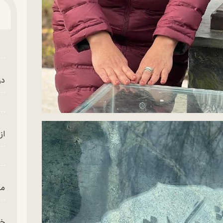
در
از
من
خز