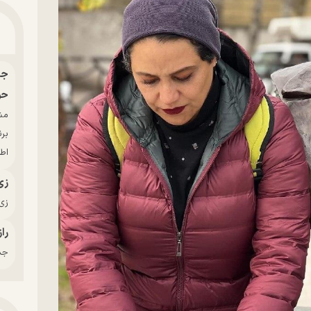
حو
بر
اط
زی
زی‌
راز
جدی